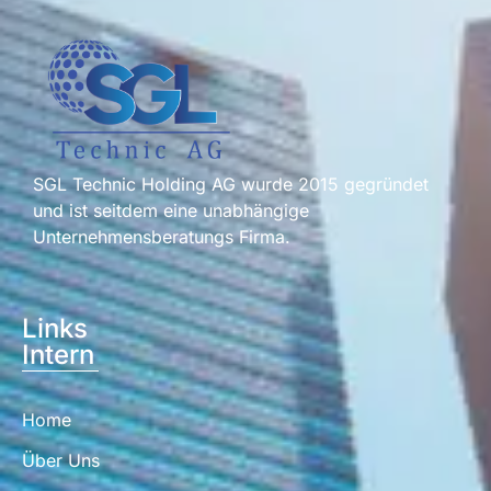
SGL Technic Holding AG wurde 2015 gegründet
und ist seitdem eine unabhängige
Unternehmensberatungs Firma.
Links
Intern
Home
Über Uns